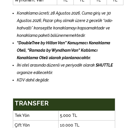
Wyndham, Van
TL
TL
TL
TL
Konaklama ücreti; 28 Ağustos 2026, Cuma giriş ve 30
Ağustos 2026, Pazar çıkış olmak üzere 2 gecelik “oda-
kahvaltı” konseptte konaklamayı kapsamaktadır ve
konaklama paketi bölünememektedir.
“DoubleTree by Hilton Van” Konuşmacı Konaklama
Oteli,
“Ramada by Wyndham Van” Katılımcı
Konaklama Oteli olarak planlanacaktır.
İki otel arasında düzenli ve periyodik olarak
SHUTTLE
organize edilecektir.
KDV dahil değildir.
TRANSFER
Tek Yön
5.000 TL
Çift Yön
10.000 TL