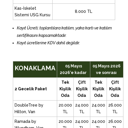
Kas-İskelet
8.000 TL
Sistemi USG Kursu
Kayıt Ücreti; toplantılara katılım, yaka kartı ve katılım
sertifikasını kapsamaktadır.
Kayıt ücretlerine KDV dahil değildir.
05 Mayıs
05 Mayıs 2026
KONAKLAMA
2026’e kadar
ve sonrası
Tek
Çift
Tek
Çift
2 Gecelik Paket
Kişilik
Kişilik
Kişilik
Kişilik
Oda
Oda
Oda
Oda
DoubleTree by
20.000
24.000
24.000
26.000
Hilton, Van
TL
TL
TL
TL
Ramada by
20.000
24.000
24.000
26.000